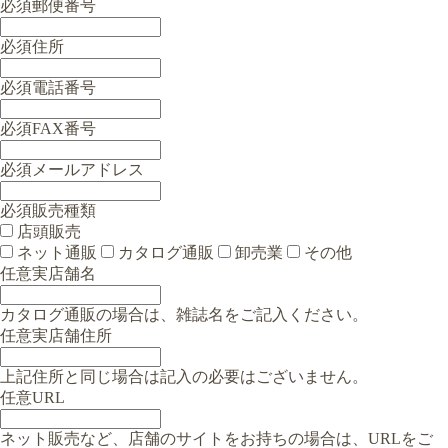
必須
郵便番号
必須
住所
必須
電話番号
必須
FAX番号
必須
メールアドレス
必須
販売種類
店頭販売
ネット通販
カタログ通販
卸売業
その他
任意
実店舗名
カタログ通販の場合は、雑誌名をご記入ください。
任意
実店舗住所
上記住所と同じ場合は記入の必要はございません。
任意
URL
ネット販売など、店舗のサイトをお持ちの場合は、URLをご