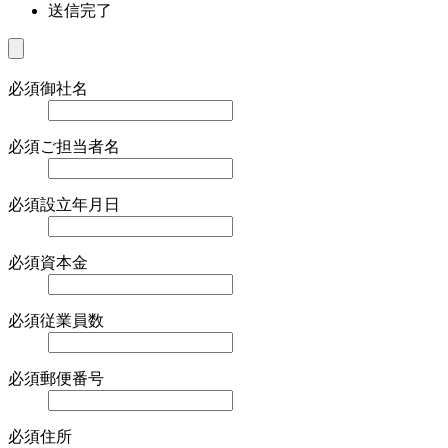
送信完了
必須
御社名
必須
ご担当者名
必須
設立年月日
必須
資本金
必須
従業員数
必須
郵便番号
必須
住所