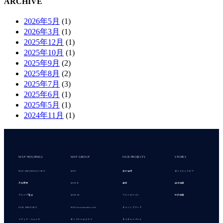
ARCHIVE
2026年5月
(1)
2026年3月
(1)
2025年12月
(1)
2025年10月
(1)
2025年9月
(2)
2025年8月
(2)
2025年7月
(3)
2025年6月
(1)
2025年5月
(1)
2024年11月
(1)
WSP HOLDINGS
WSP GROUP
OUR PROJECTS
STORES
美の循環
オンラインストア
WSP HOLDINGS TOP
WSP
会社概要
海業
直営店舗
WSP-R
グループ理念
ブルーカーボン
取扱店舗
WSP-W
OUR HISTORY
エイジングテック
WSP Sustainable Lab
メディア・ニュース
サンブルームコスメ
ネイチャーパール