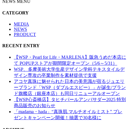
NEWS MENU
CATEGORY
MEDIA
NEWS
PRODUCT
RECENT ENTRY
【WSP・Pearl for Life・MARLENA】阪急うめだ本店に
て POPUPストアが期間限定オープン（5/6～5/31）
WSP、多摩美術大学生産デザイン学科テキスタイルデ
ザイン専攻の卒業制作を素材提供で支援
アコヤ真珠に魅せられた日本の美意識が宿るジュエリ
ーブランド「WSP（ダブルエスピー）」が誕生/ブラン
ド旗艦店（銀座本店）も同日リニューアルオープン
【WSP心斎橋店】タヒチパールアンバサダー2025 特別
商品販売のお知らせ
「madama・hada」“真珠肌 マルチオイルミスト” プレ
ゼントキャンペーン開催！抽選で30名様に